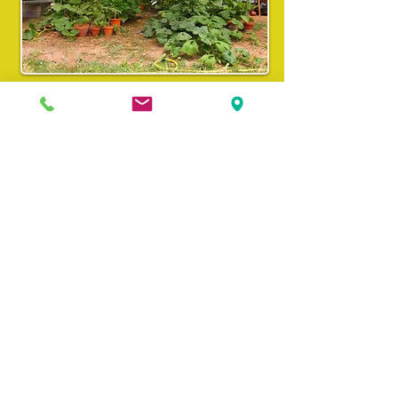
Contact
Nouvelle adresse !
13, route de Bergerac
33220
Pineuilh
Tél.
05 53 73 29 50
Email :
contact@aurasdusol.org
Laisser un message
Accéder aux sites
____________________________