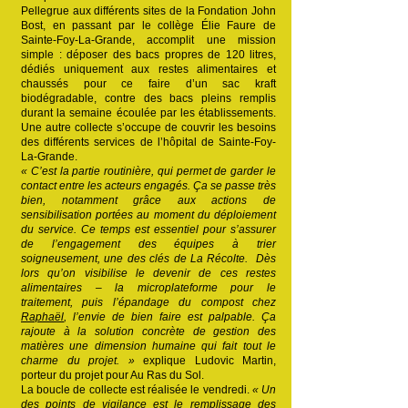
Pellegrue aux différents sites de la Fondation John
Bost, en passant par le collège Élie Faure de
Sainte-Foy-La-Grande, accomplit une mission
simple : déposer des bacs propres de 120 litres,
dédiés uniquement aux restes alimentaires et
chaussés pour ce faire d’un sac kraft
biodégradable, contre des bacs pleins remplis
durant la semaine écoulée par les établissements.
Une autre collecte s’occupe de couvrir les besoins
des différents services de l’hôpital de Sainte-Foy-
La-Grande.
« C’est la partie routinière, qui permet de garder le
contact entre les acteurs engagés. Ça se passe très
bien, notamment grâce aux actions de
sensibilisation portées au moment du déploiement
du service. Ce temps est essentiel pour s’assurer
de l’engagement des équipes à trier
soigneusement, une des clés de La Récolte. Dès
lors qu’on visibilise le devenir de ces restes
alimentaires – la microplateforme pour le
traitement, puis l’épandage du compost chez
Raphaël
, l’envie de bien faire est palpable. Ça
rajoute à la solution concrète de gestion des
matières une dimension humaine qui fait tout le
charme du projet. »
explique Ludovic Martin,
porteur du projet pour Au Ras du Sol.
La boucle de collecte est réalisée le vendredi.
« Un
des points de vigilance est le remplissage des