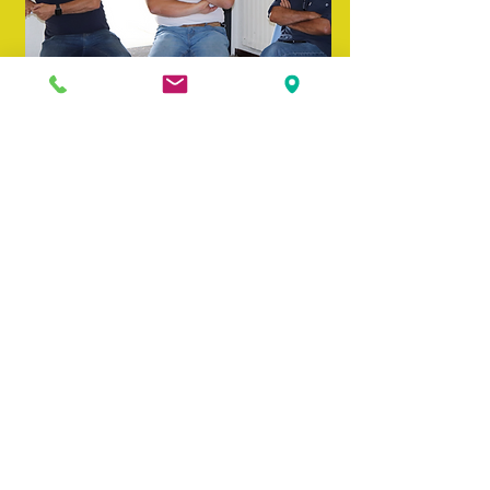
Puis s’ouvrait le volet agricole de cet
échange, réunissant autour de Yohann
Florian Bassini, formateur et conseiller
technique en agronomie et approche
systémique pour Agrobio Périgord, Raphaël
Pénisson en tant que maraîcher et
horticulteur, Didier Margouti, paysan local
en polyculture élevage à la Ferme des
Gardes aussi figure de la Confédération
paysanne de Dordogne, et enfin Valérie
Gandré en charge du Plan Alimentaire
Territorial du Grand Libournais.
« Vus
depuis nos champs, les volumes de restes
alimentaires collectés ne sont pas un
problème. Un apport jusqu’à 25 Tonnes par
hectare de compost est bienvenu. Il faut
pouvoir compenser ce qui est exporté des
sols par le fait de les cultiver ! »