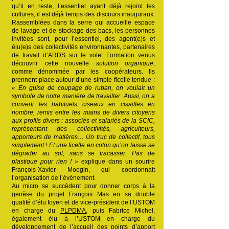
qu’il en reste, l’essentiel ayant déjà rejoint les
cultures, il est déjà temps des discours inauguraux.
Rassemblées dans la serre qui accueille espace
de lavage et de stockage des bacs, les personnes
invitées sont, pour l’essentiel, des agent(e)s et
élu(e)s des collectivités environnantes, partenaires
de travail d’ARDS sur le volet Formation venus
découvrir cette nouvelle
solution organique
,
comme dénommée par les coopérateurs. Ils
prennent place autour d’une simple ficelle tendue :
« En guise de coupage de ruban, on voulait un
symbole de notre manière de travailler. Aussi, on a
converti les habituels ciseaux en cisailles en
nombre, remis entre les mains de divers citoyens
aux profils divers : associés et salariés de la SCIC,
représentant des collectivités, agriculteurs,
apporteurs de matières… Un truc de collectif, tous
simplement ! Et une ficelle en coton qu’on laisse se
dégrader au sol, sans se tracasser. Pas de
plastique pour rien ! »
explique dans un sourire
François-Xavier Moogin, qui coordonnait
l’organisation de l’événement.
Au micro se succèdent pour donner corps à la
genèse du projet François Mas en sa double
qualité d’élu foyen et de vice-président de l’USTOM
en charge du
PLPDMA
, puis Fabrice Michel,
également élu à l’USTOM en charge du
développement de l’accueil des points d’apport