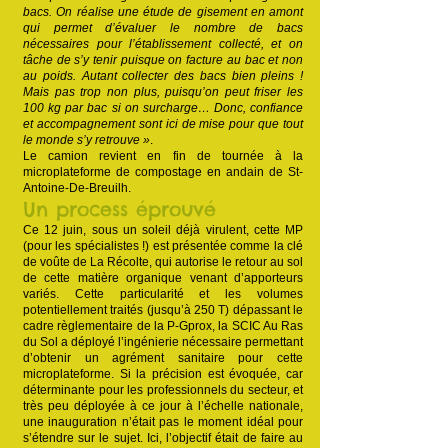
bacs. On réalise une étude de gisement en amont
qui permet d’évaluer le nombre de bacs
nécessaires pour l’établissement collecté, et on
tâche de s’y tenir puisque on facture au bac et non
au poids. Autant collecter des bacs bien pleins !
Mais pas trop non plus, puisqu’on peut friser les
100 kg par bac si on surcharge… Donc, confiance
et accompagnement sont ici de mise pour que tout
le monde s’y retrouve »
.
Le camion revient en fin de tournée à la
microplateforme de compostage en andain de St-
Antoine-De-Breuilh.
Un process éprouvé
Ce 12 juin, sous un soleil déjà virulent, cette MP
(pour les spécialistes !) est présentée comme la clé
de voûte de La Récolte, qui autorise le retour au sol
de cette matière organique venant d’apporteurs
variés. Cette particularité et les volumes
potentiellement traités (jusqu’à 250 T) dépassant le
cadre règlementaire de la P-Gprox, la SCIC Au Ras
du Sol a déployé l’ingénierie nécessaire permettant
d’obtenir un agrément sanitaire pour cette
microplateforme. Si la précision est évoquée, car
déterminante pour les professionnels du secteur, et
très peu déployée à ce jour à l’échelle nationale,
une inauguration n’était pas le moment idéal pour
s’étendre sur le sujet. Ici, l’objectif était de faire au