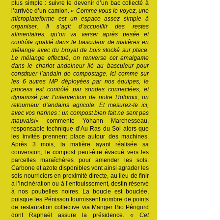
plus simple : suivre le devenir d’un bac collecté à
l’arrivée d’un camion.
« Comme vous le voyez, une
microplateforme est un espace assez simple à
organiser. Il s’agit d’accueillir des restes
alimentaires, qu’on va verser après pesée et
contrôle qualité dans le basculeur de matières en
mélange avec du broyat de bois stocké sur place.
Le mélange effectué, on renverse cet amalgame
dans le chariot andaineur lié au basculeur pour
constituer l’andain de compostage. Ici comme sur
les 6 autres MP déployées par nos équipes, le
process est contrôlé par sondes connectées, et
dynamisé par l’intervention de notre Rotomix, un
retourneur d’andains agricole. Et mesurez-le ici,
avec vos narines : un compost bien fait ne sent pas
mauvais!»
commente Yohann Marchesseau,
responsable technique d’Au Ras du Sol alors que
les invités prennent place autour des machines.
Après 3 mois, la matière ayant réalisée sa
conversion, le compost peut-être évacué vers les
parcelles maraîchères pour amender les sols.
Carbone et azote disponibles vont ainsi agrader les
sols nourriciers en proximité directe, au lieu de finir
à l’incinération ou à l’enfouissement, destin réservé
à nos poubelles noires. La boucle est bouclée,
puisque les Pénisson fournissent nombre de points
de restauration collective via Manger Bio Périgord
dont Raphaël assure la présidence.
« Cet