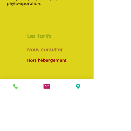
phyto-épuration.
Les tarifs
Nous consulter
.
Hors hébergement